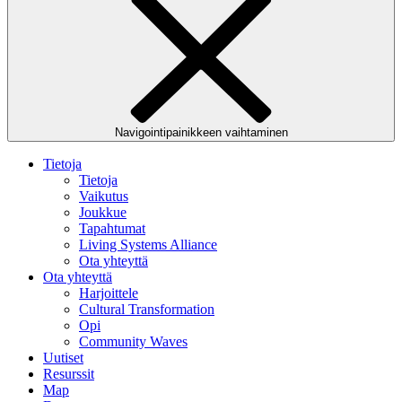
Navigointipainikkeen vaihtaminen
Tietoja
Tietoja
Vaikutus
Joukkue
Tapahtumat
Living Systems Alliance
Ota yhteyttä
Ota yhteyttä
Harjoittele
Cultural Transformation
Opi
Community Waves
Uutiset
Resurssit
Map