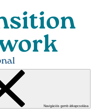
Navigációs gomb átkapcsolása