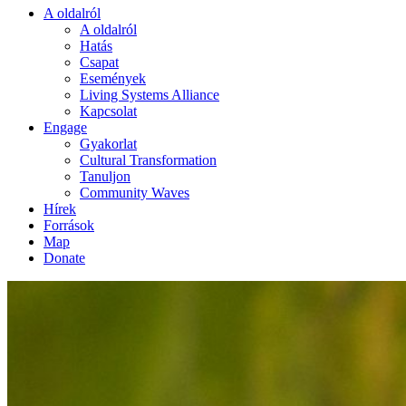
A oldalról
A oldalról
Hatás
Csapat
Események
Living Systems Alliance
Kapcsolat
Engage
Gyakorlat
Cultural Transformation
Tanuljon
Community Waves
Hírek
Források
Map
Donate